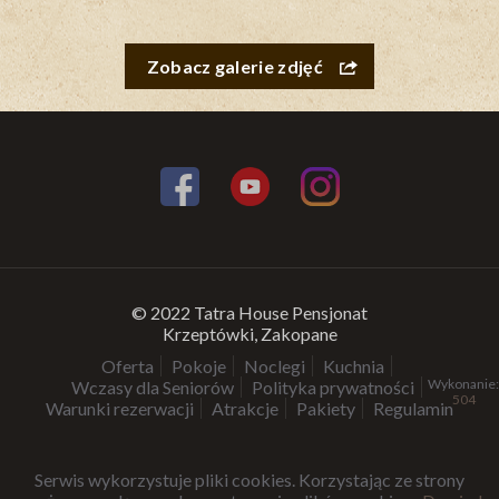
Zobacz galerie zdjęć
© 2022 Tatra House Pensjonat
Krzeptówki, Zakopane
Oferta
Pokoje
Noclegi
Kuchnia
Wykonanie:
Wczasy dla Seniorów
Polityka prywatności
504
Warunki rezerwacji
Atrakcje
Pakiety
Regulamin
Serwis wykorzystuje pliki cookies. Korzystając ze strony