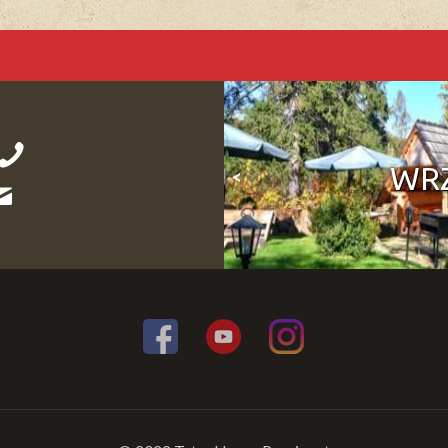
WRZ
<