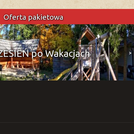
Oferta pakietowa
ESIEŃ po Wakacjach
>