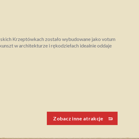
ańskich Krzeptówkach zostało wybudowane jako votum
 kunszt w architekturze i rękodziełach idealnie oddaje
Zobacz inne atrakcje